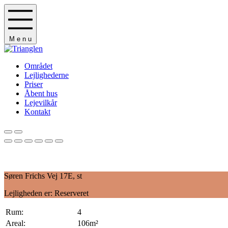
M
e
n
u
Området
Lejlighederne
Priser
Åbent hus
Lejevilkår
Kontakt
Søren Frichs Vej 17E, st
Lejligheden er: Reserveret
Rum:
4
Areal:
106m²