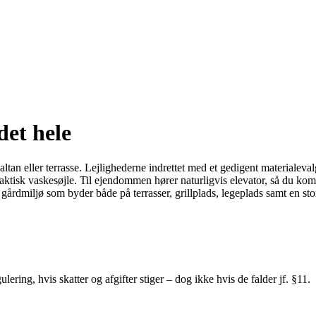
det hele
an eller terrasse. Lejlighederne indrettet med et gedigent materialeval
raktisk vaskesøjle. Til ejendommen hører naturligvis elevator, så du 
 gårdmiljø som byder både på terrasser, grillplads, legeplads samt en stor
ering, hvis skatter og afgifter stiger – dog ikke hvis de falder jf. §11.