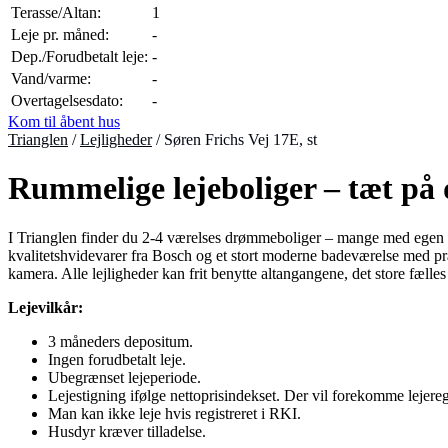
Terasse/Altan:
1
Leje pr. måned:
-
Dep./Forudbetalt leje:
-
Vand/varme:
-
Overtagelsesdato:
-
Kom til åbent hus
Trianglen
/
Lejligheder
/
Søren Frichs Vej 17E, st
Rummelige lejeboliger – tæt på 
I Trianglen finder du 2-4 værelses drømmeboliger – mange med egen alt
kvalitetshvidevarer fra Bosch og et stort moderne badeværelse med p
kamera. Alle lejligheder kan frit benytte altangangene, det store fælles
Lejevilkår:
3 måneders depositum.
Ingen forudbetalt leje.
Ubegrænset lejeperiode.
Lejestigning ifølge nettoprisindekset. Der vil forekomme lejeregul
Man kan ikke leje hvis registreret i RKI.
Husdyr kræver tilladelse.