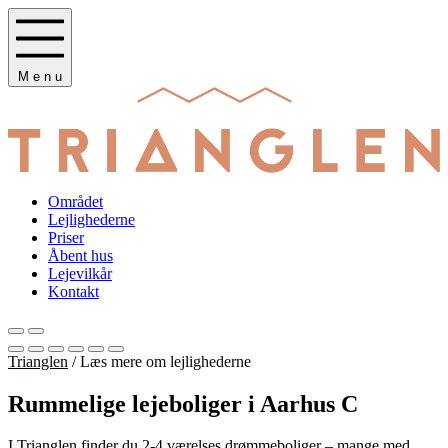
M
e
n
u
Området
Lejlighederne
Priser
Åbent hus
Lejevilkår
Kontakt
Trianglen
/
Læs mere om lejlighederne
Rummelige lejeboliger i Aarhus C
I Trianglen finder du 2-4 værelses drømmeboliger – mange med