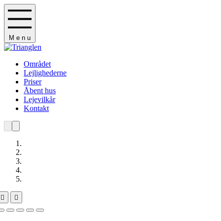
M
e
n
u
Området
Lejlighederne
Priser
Åbent hus
Lejevilkår
Kontakt